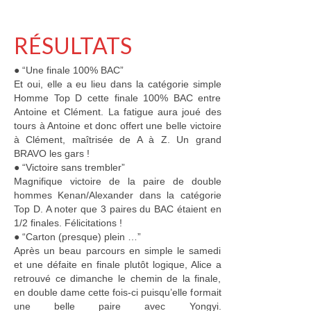
Championnats interclubs
RÉSULTATS
Tournois
● “Une finale 100% BAC”
Stages
Et oui, elle a eu lieu dans la catégorie simple
Homme Top D cette finale 100% BAC entre
Antoine et Clément. La fatigue aura joué des
Sport Santé
tours à Antoine et donc offert une belle victoire
à Clément, maîtrisée de A à Z. Un grand
Calendrier
BRAVO les gars !
● “Victoire sans trembler”
Inscriptions
Magnifique victoire de la paire de double
hommes Kenan/Alexander dans la catégorie
Formations et bénévoles
Top D. A noter que 3 paires du BAC étaient en
1/2 finales. Félicitations !
Formations d’Officiel Technique
● “Carton (presque) plein …”
Après un beau parcours en simple le samedi
Formations encadrant bénévole
et une défaite en finale plutôt logique, Alice a
retrouvé ce dimanche le chemin de la finale,
Bénévoles
en double dame cette fois-ci puisqu’elle formait
une belle paire avec Yongyi.