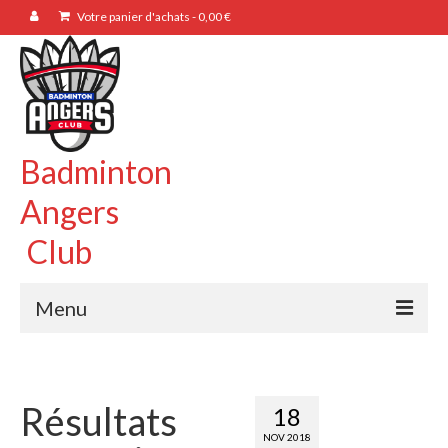
Votre panier d'achats
-
0,00
€
Badminton
Angers
Club
Menu
BAC49
Présentation
Résultats
18
NOV 2018
Bureau / CA