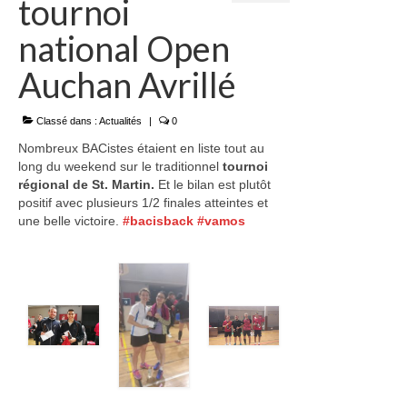
tournoi
Où jouer ?
national Open
Partenaires
Auchan Avrillé
Charte
Classé dans :
Actualités
|
0
Jeunes
Nombreux BACistes étaient en liste tout au
long du weekend sur le traditionnel
tournoi
Catégories et créneaux
régional de St. Martin.
Et le bilan est plutôt
positif avec plusieurs 1/2 finales atteintes et
Championnats interclubs
une belle victoire.
#
bacisback
#
vamos
Tournois
Stages
Passage de Plumes (Pass’Bad)
Adultes
Catégories et créneaux