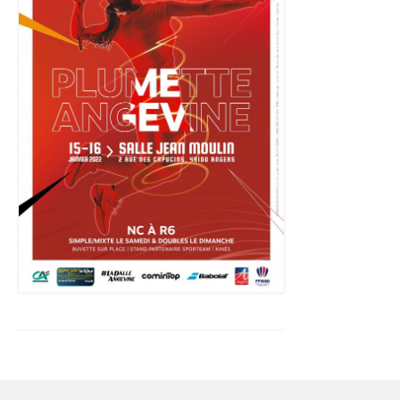
Championnats interclubs
Tournois
Stages
Sport Santé
Calendrier
Inscriptions
Formations et bénévoles
Formations d’Officiel Technique
Formations encadrant bénévole
Bénévoles