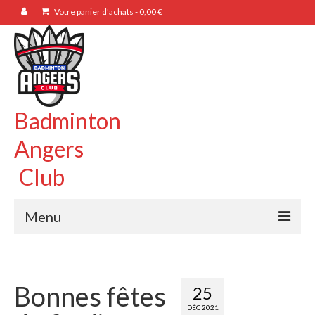
Votre panier d'achats
-
0,00
€
Badminton
Angers
Club
Menu
BAC49
Présentation
Bonnes fêtes
25
DÉC 2021
Bureau / CA