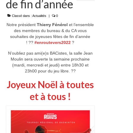
de fin d’année
Où jouer ?
Classé dans :
Actualités
|
0
Partenaires
Notre président
Thierry Fénérol
et l’ensemble
des membres du bureau & du CA vous
Charte
souhaites de joyeuses fêtes de fin d’année
!
??
#
enroutevers2022
?
Jeunes
N’oubliez pas ami(e)s BACistes, la salle Jean
Moulin sera ouverte la semaine prochaine
Catégories et créneaux
(mardi, mercredi et jeudi) entre 18h30 et
23h00 pour du jeu libre.
?
?
Championnats interclubs
Joyeux Noël à toutes
Tournois
et à tous !
Stages
Passage de Plumes (Pass’Bad)
Adultes
Catégories et créneaux