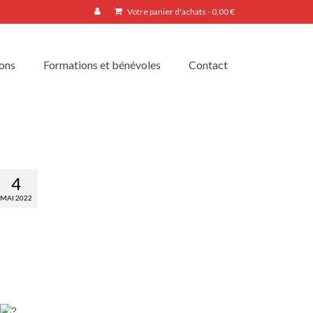
Votre panier d'achats
-
0,00
€
ions
Formations et bénévoles
Contact
4
MAI 2022