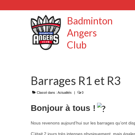
Badminton
Angers
Club
Barrages R1 et R3
Classé dans :
Actualités
|
0
Bonjour à tous !
Nous revenons aujourd’hui sur les barrages qu’ont di
C’était 2 jours très intenses physiquement, mais éga