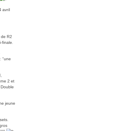
 avril
s de R2
-finale.
e
 : “une
,
mme 2 et
u Double
une jeune
sets.
gros