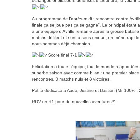
échanges et plusieurs défenses d’Éléonore, le volant tom
Au programme de l’après-midi : rencontre contre Avrill
finale ça se joue pas ça se gagne”. Le principal étant acq
à une équipe d’Avrillé remanié après la grosse bataille q
matchs défilent et sont à sens unique, on mène rapide
nous sommes déjà champion.
Score final 7-1
Félicitation a toute l’équipe, tout le monde a apportée
superbe saison avec comme bilan : une premier place lo
rencontres, 3 matchs nuls et 8 victoires.
Petite dédicace a Aude, Justine et Bastien (Mr 100% : 2
RDV en R1 pour de nouvelles aventures!!”