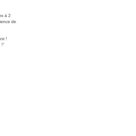
ns à 2
cience de
ce !
 !”