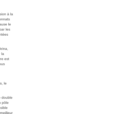
sion à la
onnats
ause le
par les
ntées
Arina,
 la
re est
ous
, le
e double
n pôle
sible
meilleur