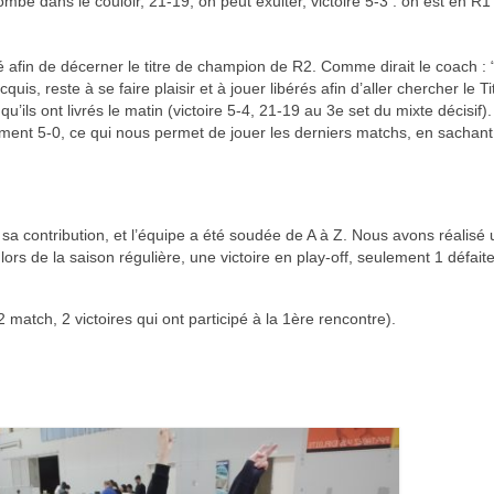
be dans le couloir, 21-19, on peut exulter, victoire 5-3 : on est en R1 
é afin de décerner le titre de champion de R2. Comme dirait le coach :
uis, reste à se faire plaisir et à jouer libérés afin d’aller chercher le Ti
u’ils ont livrés le matin (victoire 5-4, 21-19 au 3e set du mixte décisif)
ment 5-0, ce qui nous permet de jouer les derniers matchs, en sachan
s sa contribution, et l’équipe a été soudée de A à Z. Nous avons réalisé
rs de la saison régulière, une victoire en play-off, seulement 1 défait
 match, 2 victoires qui ont participé à la 1ère rencontre).