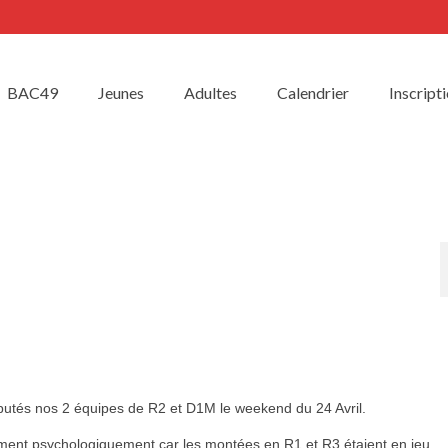
BAC49
Jeunes
Adultes
Calendrier
Inscript
sputés nos 2 équipes de R2 et D1M le weekend du 24 Avril.
lement psychologiquement car les montées en R1 et R3 étaient en jeu…