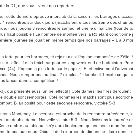
 de la D1, que vous livrent nos reporters :
ur cette dernière épreuve interclub de la saison : les barrages d’acces
4 rencontres sur deux jours (matchs entre tous les 2ème des champi
idé, nous jouons 3 rencontres le samedi et une le dimanche (tour de p
plus haut possible ! Le nombre de montée vers la R3 étant conditionné 
 dernière journée se jouait en même temps que nos barrages – 1 à 3 mo
n forte pour les barrages, et rejoint ainsi l’équipe composée de Zélie, 
sur l’effectif et la fraicheur pour ce long week-end de badminton. Pour
(44), l’équipe la plus forte sur le papier ! Et effectivement l’adversai
és. Nous remportons au final, 2 simples, 1 double et 1 mixte ce qui n
us lancer dans la compétition !
, qui présente aussi un bel effectif ! Côté dames, les filles déroulent
 le double sont remportés. Côté hommes les matchs sont plus accrochés
bat. Bilan positif pour cette seconde rencontre, victoire 5-3 !
ontons Montenay. Le scenario est proche de la rencontre précédente, l
nt au double dame. Nouvelle victoire 5-3 ! Nous finissons la journée e
 Seule ombre au tableau, il n’y aura finalement qu’une seule montée pos
ême temps que nous. Objectif de la journée de dimanche : faire donc le 