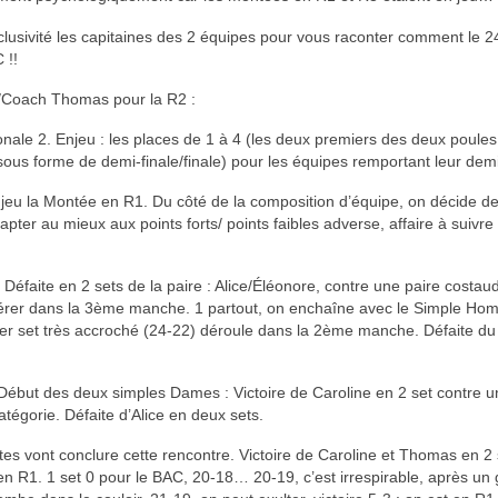
lusivité les capitaines des 2 équipes pour vous raconter comment le 24
 !!
/Coach Thomas pour la R2 :
ionale 2. Enjeu : les places de 1 à 4 (les deux premiers des deux poule
sous forme de demi-finale/finale) pour les équipes remportant leur demi
eu la Montée en R1. Du côté de la composition d’équipe, on décide d
apter au mieux aux points forts/ points faibles adverse, affaire à suivre
faite en 2 sets de la paire : Alice/Éléonore, contre une paire costaud
libérer dans la 3ème manche. 1 partout, on enchaîne avec le Simple Ho
er set très accroché (24-22) déroule dans la 2ème manche. Défaite d
 Début des deux simples Dames : Victoire de Caroline en 2 set contre 
tégorie. Défaite d’Alice en deux sets.
tes vont conclure cette rencontre. Victoire de Caroline et Thomas en 2 
en R1. 1 set 0 pour le BAC, 20-18… 20-19, c’est irrespirable, après un 