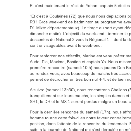
Et c’est maintenant le récit de Yohan, captain 5 étoiles
“Et c’est à Coulaines (72) que nous nous déplacions po
R3 ! Gros week-end de badminton au programme avec 
D1 Mixte départementaux). Le tirage au sort ayant déc
dimanche matin). L’objectif du week-end : terminer le 
descentes de National 3 vers la Régional 1 – dont la
sont envisageables avant le week-end.
Pour renforcer nos effectifs, Marine est venu prêter mai
Aude, Flo, Maxime, Bastien et captain Yo. Nous misons 
première rencontre (samedi 10 h) nous jouons Don Bosco 
au rendez-vous, avec beaucoup de matchs très accroch
permet de décrocher un très bon nul 4-4, et de bien no
A suivre (samedi 13h30), nous rencontrons Challans (53)
tranquillement sur leurs matchs, les simples dames et
SH1, le DH et le MX 1 seront perdus malgré un beau com
Pour la dernière rencontre du samedi (17h), nous affr
homme tourne cette fois-ci en notre faveur contraireme
position, dans l’attente de la rencontre du lendemain.
suite à la journée de National qui s’est déroulée en m