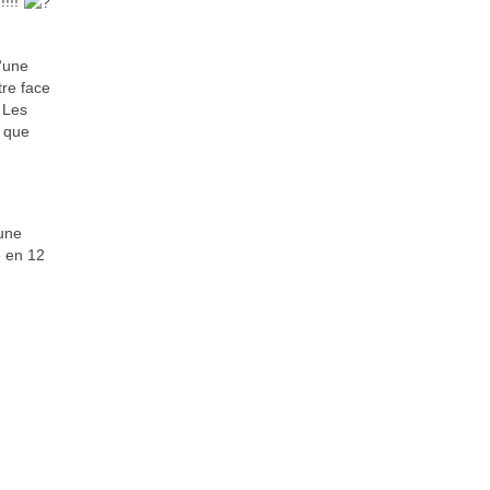
!!!!
 “une
tre face
. Les
t que
 une
e en 12