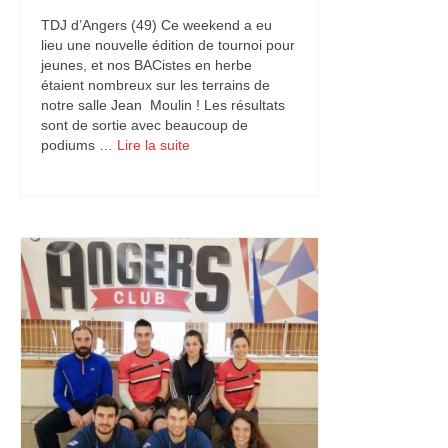
TDJ d’Angers (49) Ce weekend a eu
Championnats interclubs
lieu une nouvelle édition de tournoi pour
jeunes, et nos BACistes en herbe
Tournois
étaient nombreux sur les terrains de
notre salle Jean Moulin ! Les résultats
Stages
sont de sortie avec beaucoup de
podiums …
Lire la suite­­
Sport Santé
Calendrier
Inscriptions
Formations et bénévoles
Formations d’Officiel Technique
Formations encadrant bénévole
Bénévoles