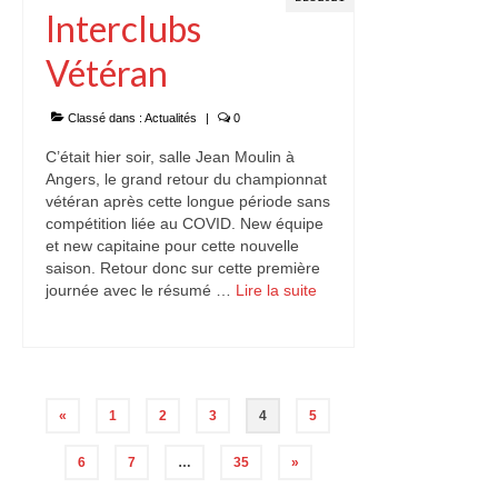
Interclubs
Vétéran
Classé dans :
Actualités
|
0
C’était hier soir, salle Jean Moulin à
Angers, le grand retour du championnat
vétéran après cette longue période sans
compétition liée au COVID. New équipe
et new capitaine pour cette nouvelle
saison. Retour donc sur cette première
journée avec le résumé …
Lire la suite­­
Pagination
«
1
2
3
4
5
des
6
7
…
35
»