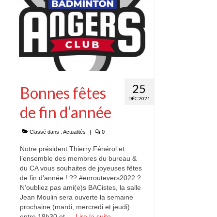
25
Bonnes fêtes
DÉC 2021
de fin d’année
Classé dans :
Actualités
|
0
Notre président Thierry Fénérol et
l’ensemble des membres du bureau &
du CA vous souhaites de joyeuses fêtes
de fin d’année ! ?? #enroutevers2022 ?
N’oubliez pas ami(e)s BACistes, la salle
Jean Moulin sera ouverte la semaine
prochaine (mardi, mercredi et jeudi)
entre 18h30 et …
Lire la suite­­