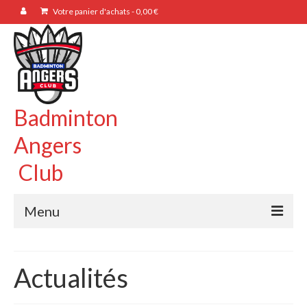
Votre panier d'achats
-
0,00
€
Badminton
Angers
Club
Menu
BAC49
Actualités
Présentation
Bureau / CA